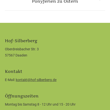
Nächster
Ponyferien zu Ostern
Beitrag:
Hof-Silberberg
Oberdreisbacher Str. 3
57567 Daaden
Kontakt
E-Mail:
kontakt@hof-silberberg.de
Öffnungszeiten
Montag bis Samstag 8 - 12 Uhr und 15 - 20 Uhr