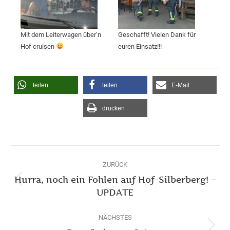
Mit dem Leiterwagen über’n
Geschafft! Vielen Dank für
Hof cruisen
euren Einsatz!!!
teilen
teilen
E-Mail
drucken
Kommentarnavigation
ZURÜCK
Hurra, noch ein Fohlen auf Hof-Silberberg! –
Vorheriger
UPDATE
Beitrag:
NÄCHSTES