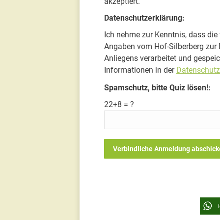
akzeptiert.
Datenschutzerklärung:
Ich nehme zur Kenntnis, dass die 
Angaben vom Hof-Silberberg zur 
Anliegens verarbeitet und gespeic
Informationen in der
Datenschutz
Bitte
Spamschutz, bitte Quiz lösen!:
lasse
22+8 = ?
dieses
Feld
leer.