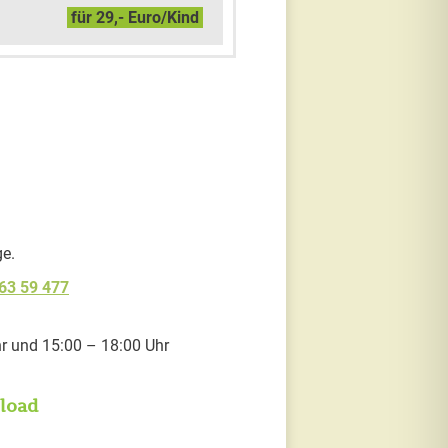
für 29,- Euro/Kind
ge.
 63 59 477
 und 15:00 – 18:00 Uhr
nload