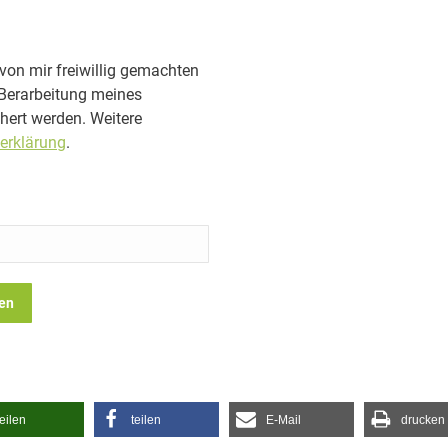
von mir freiwillig gemachten
Berarbeitung meines
hert werden. Weitere
erklärung
.
teilen
teilen
E-Mail
drucken