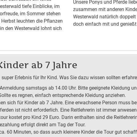
Unsere Ponys und Pferde lie
esterwald tiefe Einblicke, im
zusammen mit anderen Kinder
 Vorfreude, im Sommer stehen
Westerwald natürlich doppelt 
Herbst leuchten die Pflanzen
doch einfach mit und genießt
t in den Westerwald lohnt sich
Kinder ab 7 Jahre
 super Erlebnis für Ihr Kind. Was Sie dazu wissen sollten erfahre
Anmeldung samstags ab 14.00 Uhr. Bitte geeignete Kleidung un
ollte es regnen, einfach entsprechende Kleidung anziehen.
nen sich für Kinder ab 7 Jahre. Eine erwachsene Person muss bei
ferden ist nicht erforderlich. Eine Reitlehrerin ist immer anwesen
ur kostet pro Kind 29 Euro. Darin enthalten sind die Reitlehrer
ezahlung erfolgt direkt am Tag der Tour.
 ca. 60 Minuten, so dass auch kleinere Kinder die Tour gut schaf