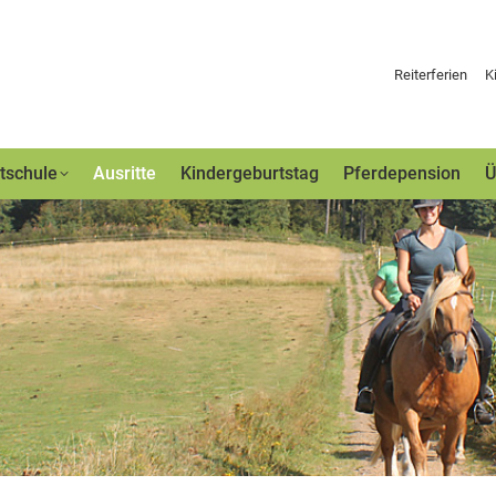
Reiterferien
K
tschule
Ausritte
Kindergeburtstag
Pferdepension
Ü