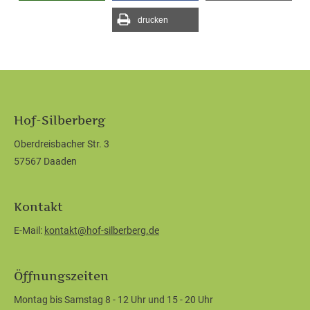
drucken
Hof-Silberberg
Oberdreisbacher Str. 3
57567 Daaden
Kontakt
E-Mail:
kontakt@hof-silberberg.de
Öffnungszeiten
Montag bis Samstag 8 - 12 Uhr und 15 - 20 Uhr