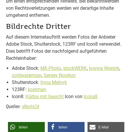
um einen entsprechenden Hinweis. Bei Bekanntwerden
von Rechtsverletzungen werden wir derartige Inhalte
umgehend entfernen.
Bildrechte Dritter
Auf diesem Internetauftritt werden Fotos der Anbieter
Adobe Stock, Shutterstock, 123RF und Icon8 verwendet.
Dies betrifft Fotos der nachfolgend aufgeführten
Rechteinhaber:
Adobe Stock:
MK-Photo
,
stockWERK
,
Ivonne Wierink
,
coldwaterman
,
Sergey Novikov
Shutterstock:
Iryna Melnyk
123RF:
kostman
Icon8:
Kürbis mit Gesicht
Icon von
Icons8
Quellen:
eRecht24
teilen
teilen
E-Mail