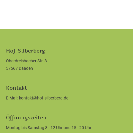
Hof-Silberberg
Oberdreisbacher Str. 3
57567 Daaden
Kontakt
E-Mail:
kontakt@hof-silberberg.de
Öffnungszeiten
Montag bis Samstag 8 - 12 Uhr und 15 - 20 Uhr