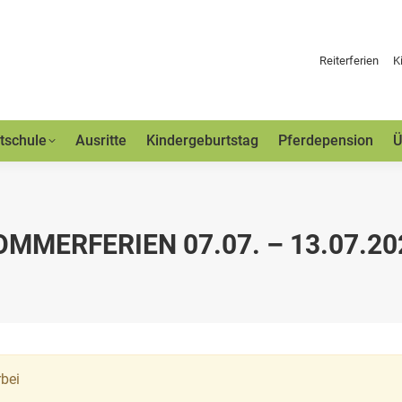
Reiterferien
K
tschule
Ausritte
Kindergeburtstag
Pferdepension
Ü
OMMERFERIEN 07.07. – 13.07.20
rbei