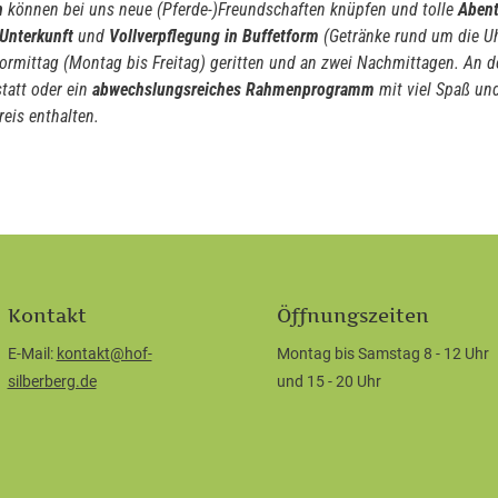
n
können bei uns neue (Pferde-)Freundschaften knüpfen und tolle
Abent
Unterkunft
und
Vollverpflegung in Buffetform
(Getränke rund um die U
Vormittag (Montag bis Freitag) geritten und an zwei Nachmittagen. An 
tatt oder ein
abwechslungsreiches
Rahmenprogramm
mit viel Spaß und
reis enthalten.
Kontakt
Öffnungszeiten
E-Mail:
kontakt@hof-
Montag bis Samstag 8 - 12 Uhr
silberberg.de
und 15 - 20 Uhr