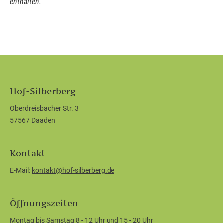
enthalten.
Hof-Silberberg
Oberdreisbacher Str. 3
57567 Daaden
Kontakt
E-Mail:
kontakt@hof-silberberg.de
Öffnungszeiten
Montag bis Samstag 8 - 12 Uhr und 15 - 20 Uhr