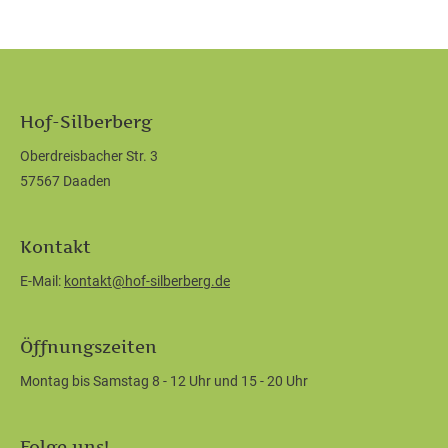
Hof-Silberberg
Oberdreisbacher Str. 3
57567 Daaden
Kontakt
E-Mail:
kontakt@hof-silberberg.de
Öffnungszeiten
Montag bis Samstag 8 - 12 Uhr und 15 - 20 Uhr
Folge uns!